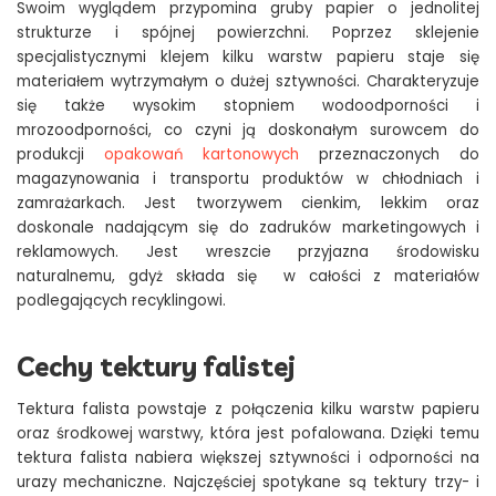
Swoim wyglądem przypomina gruby papier o jednolitej
strukturze i spójnej powierzchni. Poprzez sklejenie
specjalistycznymi klejem kilku warstw papieru staje się
materiałem wytrzymałym o dużej sztywności. Charakteryzuje
się także wysokim stopniem wodoodporności i
mrozoodporności, co czyni ją doskonałym surowcem do
produkcji
opakowań kartonowych
przeznaczonych do
magazynowania i transportu produktów w chłodniach i
zamrażarkach. Jest tworzywem cienkim, lekkim oraz
doskonale nadającym się do zadruków marketingowych i
reklamowych. Jest wreszcie przyjazna środowisku
naturalnemu, gdyż składa się w całości z materiałów
podlegających recyklingowi.
Cechy tektury falistej
Tektura falista powstaje z połączenia kilku warstw papieru
oraz środkowej warstwy, która jest pofalowana. Dzięki temu
tektura falista nabiera większej sztywności i odporności na
urazy mechaniczne. Najczęściej spotykane są tektury trzy- i