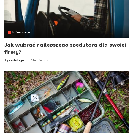
Informacje
Jak wybrać najlepszego spedytora dla swojej
firmy?
redakcja
3 Min Read
By
Posted
by