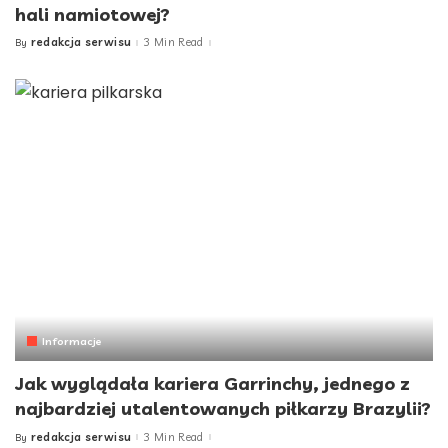
hali namiotowej?
redakcja serwisu
3 Min Read
By
Posted
by
Informacje
Jak wyglądała kariera Garrinchy, jednego z
najbardziej utalentowanych piłkarzy Brazylii?
redakcja serwisu
3 Min Read
By
Posted