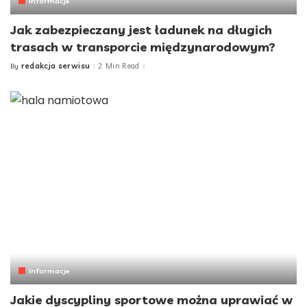
Informacje
Jak zabezpieczany jest ładunek na długich
trasach w transporcie międzynarodowym?
redakcja serwisu
2 Min Read
By
Posted
by
Informacje
Jakie dyscypliny sportowe można uprawiać w