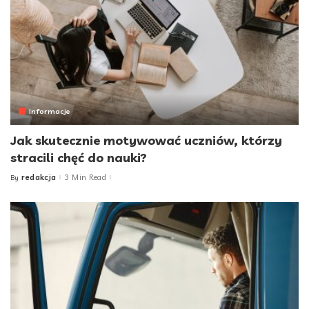
Informacje
Jak skutecznie motywować uczniów, którzy
stracili chęć do nauki?
redakcja
3 Min Read
By
Posted
by