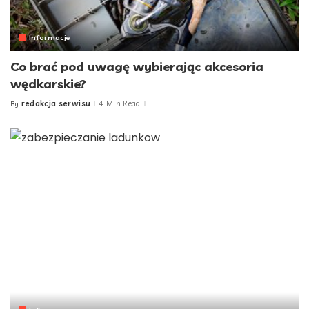
Informacje
Co brać pod uwagę wybierając akcesoria
wędkarskie?
redakcja serwisu
4 Min Read
By
Posted
by