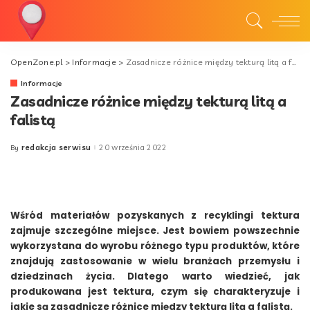
OpenZone.pl
>
Informacje
>
Zasadnicze różnice między tekturą litą a falistą
Informacje
Zasadnicze różnice między tekturą litą a
falistą
redakcja serwisu
20 września 2022
By
Posted
by
Wśród materiałów pozyskanych z recyklingi tektura
zajmuje szczególne miejsce. Jest bowiem powszechnie
wykorzystana do wyrobu różnego typu produktów, które
znajdują zastosowanie w wielu branżach przemysłu i
dziedzinach życia. Dlatego warto wiedzieć, jak
produkowana jest tektura, czym się charakteryzuje i
jakie są zasadnicze różnice między tekturą litą a falistą.