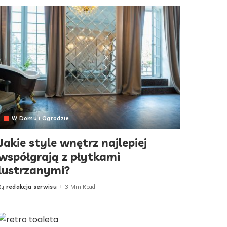
W Domu i Ogrodzie
Jakie style wnętrz najlepiej
współgrają z płytkami
lustrzanymi?
redakcja serwisu
3 Min Read
By
Posted
by