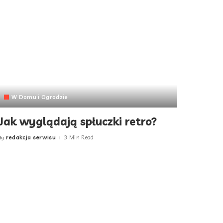
W Domu i Ogrodzie
Jak wyglądają spłuczki retro?
redakcja serwisu
3 Min Read
By
Posted
by