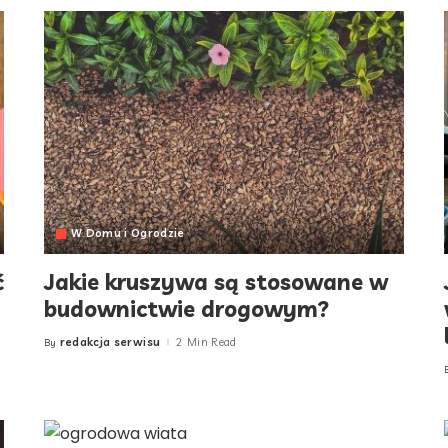
W Domu i Ogrodzie
ć
Jakie kruszywa są stosowane w
budownictwie drogowym?
redakcja serwisu
2 Min Read
By
Posted
by