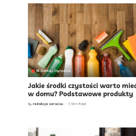
W Domu i Ogrodzie
Jakie środki czystości warto mie
w domu? Podstawowe produkty
redakcja serwisu
3 Min Read
By
Posted
by