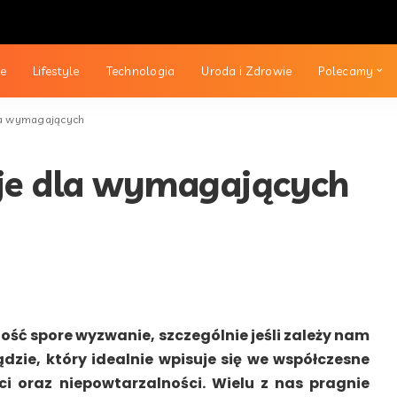
ie
Lifestyle
Technologia
Uroda i Zdrowie
Polecamy
dla wymagających
cje dla wymagających
dość spore wyzwanie, szczególnie jeśli zależy nam
zie, który idealnie wpisuje się we współczesne
ci oraz niepowtarzalności. Wielu z nas pragnie