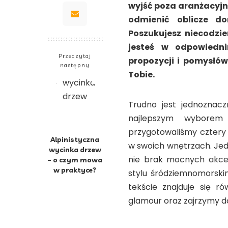
wyjść poza aranżacyjny
odmienić oblicze do
Poszukujesz niecodzie
jesteś w odpowiedni
Przeczytaj
propozycji i pomysłów
następny
Tobie.
Trudno jest jednoznaczn
najlepszym wyborem
przygotowaliśmy cztery 
Alpinistyczna
w swoich wnętrzach. Jed
wycinka drzew
nie brak mocnych akcen
– o czym mowa
w praktyce?
stylu śródziemnomorski
tekście znajduje się ró
glamour oraz zajrzymy do