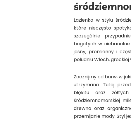
śródziemn
Łazienka w stylu śródz
które nieczęsto spotyk
szczególnie przypadnie
bogatych w niebanalne p
jasny, promienny i czę
południu Włoch, greckiej
Zacznijmy od barw, w ja
utrzymana. Tutaj przede
błękitu oraz żółty
śródziemnomorskiej mi
drewna oraz organiczne
przemijanie mody. Styl je