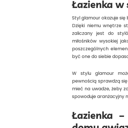
Łazienka w
Styl glamour okazuje si
Dzięki niemu wnętrze st
zaliczany jest do sty
miłośników wysokiej ja
poszczególnych element
być one do siebie dopas
W stylu glamour może
pewnością sprawdzą się 
mieć na uwadze, żeby zd
spowoduje aranżacyjny 
Łazienka –
domu gwia