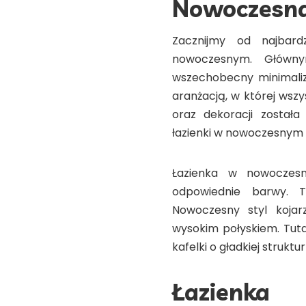
Nowoczesna
Zacznijmy od najbardzi
nowoczesnym. Główn
wszechobecny minimaliz
aranżacją, w której wszy
oraz dekoracji został
łazienki w nowoczesnym st
Łazienka w nowoczes
odpowiednie barwy. Tu
Nowoczesny styl kojar
wysokim połyskiem. Tuta
kafelki o gładkiej struk
Łazie