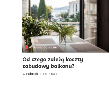
W Domu i Ogrodzie
Od czego zależą koszty
zabudowy balkonu?
redakcja
3 Min Read
By
Posted
by