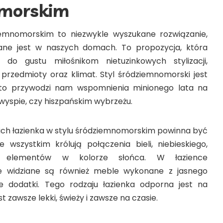
omorskim
iemnomorskim to niezwykle wyszukane rozwiązanie,
ane jest w naszych domach. To propozycja, która
 do gustu miłośnikom nietuzinkowych stylizacji,
rzedmioty oraz klimat. Styl śródziemnomorski jest
sto przywodzi nam wspomnienia minionego lata na
 wyspie, czy hiszpańskim wybrzeżu.
kich łazienka w stylu śródziemnomorskim powinna być
 wszystkim królują połączenia bieli, niebieskiego,
ch elementów w kolorze słońca. W łazience
le widziane są również meble wykonane z jasnego
 dodatki. Tego rodzaju łazienka odporna jest na
st zawsze lekki, świeży i zawsze na czasie.