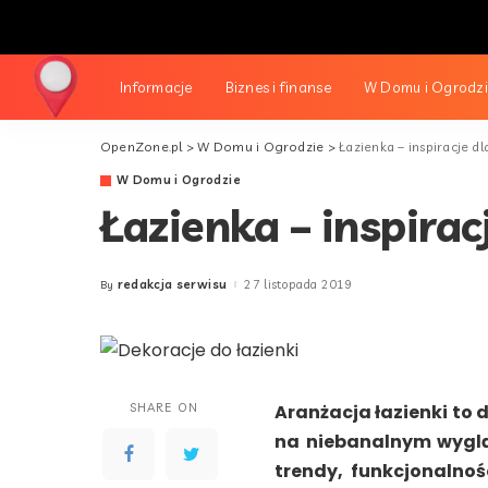
Informacje
Biznes i finanse
W Domu i Ogrodz
OpenZone.pl
>
W Domu i Ogrodzie
>
Łazienka – inspiracje 
W Domu i Ogrodzie
Łazienka – inspira
redakcja serwisu
27 listopada 2019
By
Posted
by
SHARE ON
Aranżacja łazienki to 
na niebanalnym wygląd
trendy, funkcjonalnoś