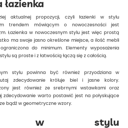
 łazienka
ej aktualnej propozycji, czyli łazienki w stylu
ym trendem mówiącym o nowoczesności jest
m. Łazienka w nowoczesnym stylu jest więc prostą
stko ma swoje jasno określone miejsce, a ilość mebli
a ograniczona do minimum. Elementy wyposażenia
ylu są proste i z łatwością łączą się z całością.
nym stylu powinna być również przyodziana w
taj zdecydowanie króluje biel i jasne kolory.
zony jest również ze srebrnymi wstawkami oraz
j zdecydowanie warto postawić jest na połyskujące
turze bądź w geometryczne wzory.
nka w stylu